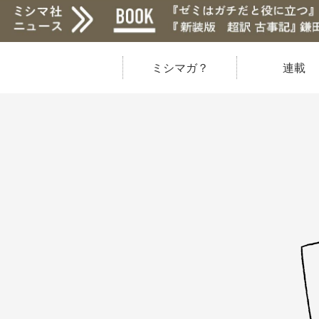
ミシマガ？
連載