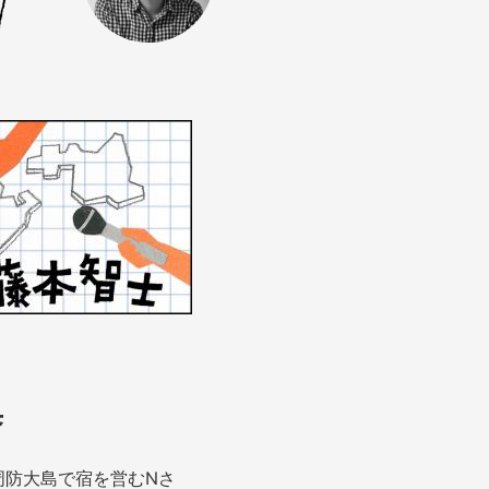
集
の周防大島で宿を営むNさ